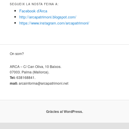
SEGUEIX LA NOSTA FEINA A:
Facebook d’Arca
http://arcapatrimoni.blogspot.com/
https://www.instagram.com/arcapatrimoni/
On som?
ARCA – C/ Can Oliva, 10 Baixos.
07003. Palma (Mallorca).
Tel:
638168841.
mail:
arcainforma@arcapatrimoni.net
Gràcies al WordPress.